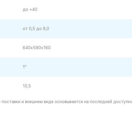
до +40
от 0,5 до 8,0
640х590х180
1"
10,5
 поставки и внешнем виде основывается на последней доступн