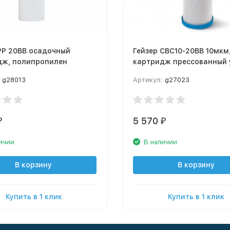
PP 20BB осадочный
Гейзер CBC10-20BB 10мкм
дж, полипропилен
картридж прессованный 
27023
g28013
Артикул:
g27023
5 570
₽
₽
ичии
В наличии
В корзину
В корзину
Купить в 1 клик
Купить в 1 клик