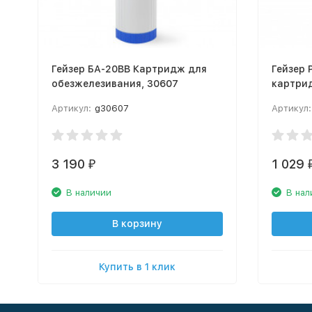
Гейзер БА-20BB Картридж для
Гейзер 
обезжелезивания, 30607
картри
Артикул:
g30607
Артикул:
3 190
1 029
₽
В наличии
В нал
В корзину
Купить в 1 клик