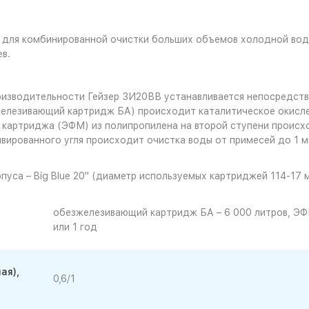
для комбинированной очистки больших объемов холодной вод
в.
изводительности Гейзер 3И20ВВ устанавливается непосредств
железивающий картридж БА) происходит каталитическое окисле
картриджа (ЭФМ) из полипропилена на второй ступени происх
вированного угля происходит очистка воды от примесей до 1 мк
пуса – Big Blue 20" (диаметр используемых картриджей 114-17 
обезжелезивающий картридж БА – 6 000 литров, ЭФМ
или 1 год
ая),
0,6/1