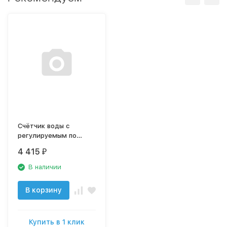
Счётчик воды с
регулируемым по
объёму выключателем
4 415
₽
потока FC-3000W
В наличии
В корзину
Купить в 1 клик