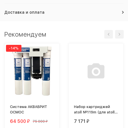
Доставка и оплата
Рекомендуем
-14%
Система АКВАБРИТ
Набор картриджей
ОСМОС
atoll №119m (для atoll
TRINITY 100M)
64 500
7 171
75 000
₽
₽
₽