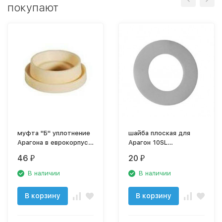
покупают
муфта "Б" уплотнение
шайба плоская для
Арагона в еврокорпус,
Арагон 10SL
25008
уплотнительная, арт.
46
20
₽
₽
23024
В наличии
В наличии
В корзину
В корзину