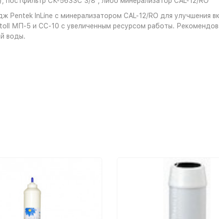
10), постфильтр СК-5633C 3/8", либо минерализатор CAL-12/RO
ж Pentek InLine с минерализатором CAL-12/RO для улучшения в
ll МП-5 и CC-10 с увеличенным ресурсом работы. Рекомендова
й воды.