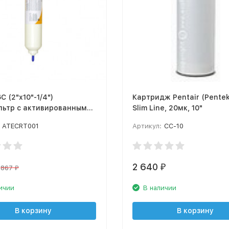
C (2"x10"-1/4")
Картридж Pentair (Pentek) CC-10
льтр с активированным
Slim Line, 20мк, 10"
ATECRT001
Артикул:
CC-10
2 640
₽
867
₽
ичии
В наличии
В корзину
В корзину