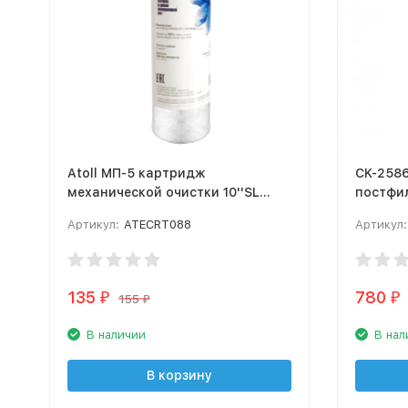
Atoll МП-5 картридж
CK-2586
механической очистки 10''SL
постфи
5мк, намотка
углём
Артикул:
ATECRT088
Артикул:
135
780
₽
₽
155
₽
В наличии
В нал
В корзину