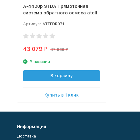
A-4400p STDA Прямоточная
система обратного осмоса atoll
Артикул:
ATEFDR071
43 079
₽
47 866
₽
В наличии
В корзину
Купить в 1 клик
Информация
Доставка