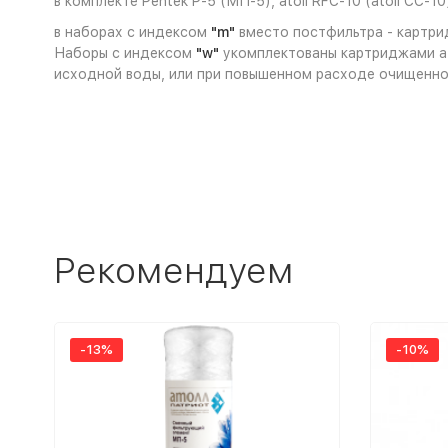
в комплекте Pentek P-5 (МП-5), atoll RFC-10 (atoll CC-
в наборах с индексом
"m"
вместо постфильтра - картрид
Наборы с индексом
"w"
укомплектованы картриджами ato
исходной воды, или при повышенном расходе очищенно
Рекомендуем
-13%
-10%