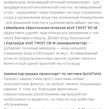
префильтров, включающий нетканый полипропилен - для
предварительной механической очистки, активированный
уголь - задерживает нерастворимые частицы соединения
хлора и органические вещества, вспененный полипропилен
- для финишной очистки и удаления мельчайших частиц.
• Мембрана обратноосмотическая atoll TWIST RO-M
-
эффективно удаляет практически все загрязнения в том
числе бактерии и вирусы. Делает воду безопасной.
• Картридж atoll TWIST CB-M (минерализатор)
—
добавляет полезные минералы — ионы кальция в
очищенную воду и обогощает её вкус. Активированный
уголь из скорлупы кокосовых орехов удаляет запахи и
является ещё одной гарантией чистоты воды.
Замена картриджа происходит по системе QuickTwist.
Процесс замены очень прост, выполним любым
пользователем фильтра, не требует никаких специальных
навыков. К тому же, благодаря фронтально-
горизонтальному расположению картриджей нет
необходимости выдвигать систему из под мойки при
обслуживании.