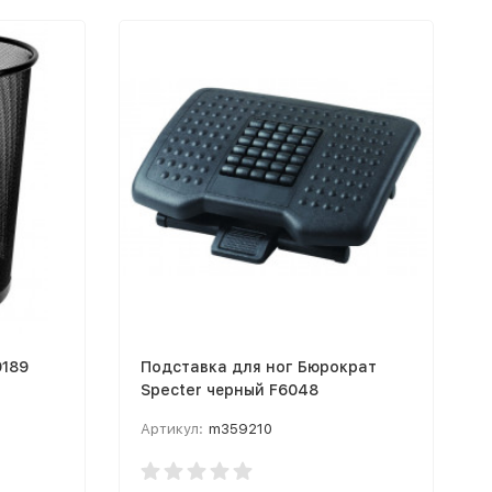
9189
Подставка для ног Бюрократ
Specter черный F6048
Артикул:
m359210