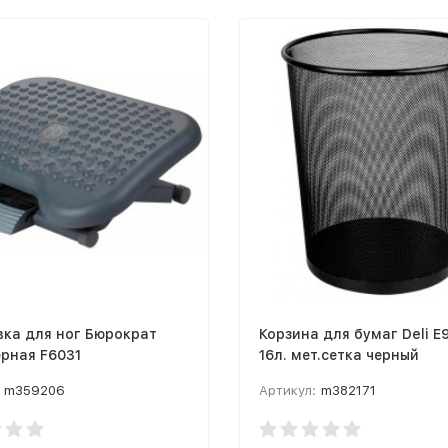
вка для ног Бюрократ
Корзина для бумаг Deli E
ерная F6031
16л. мет.сетка черный
m359206
Артикул:
m382171