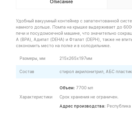
Описание
Удобный вакуумный контейнер с запатентованной систем
намного дольше. Помпа на крышке выдерживает до 600
печи и посудомоечной машине, что значительно сокраща
А (BPA), Адипат (DEHA) и Фталат (DEPH), также не впи
сэкономить место на полке и в холодильнике.
Размеры, мм
215х265х197мм
Состав
стирол акрилонитрил, АБС пластик
Объем:
7700 мл
Характеристики
Срок хранения не ограничен.
Адрес производства:
Республика 