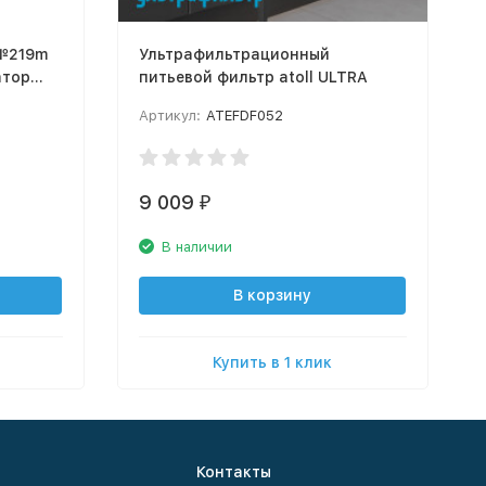
 №219m
Ультрафильтрационный
атор
питьевой фильтр atoll ULTRA
Артикул:
ATEFDF052
9 009
₽
В наличии
В корзину
Купить в 1 клик
Контакты