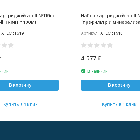
артриджей atoll №119m
Набор картриджей atoll
oll TRINITY 100M)
(префильтр и минерализ
для atoll TRINITY 100M)
ATECRT519
Артикул:
ATECRT518
4 577
₽
₽
ичии
В наличии
В корзину
В корзину
Купить в 1 клик
Купить в 1 клик