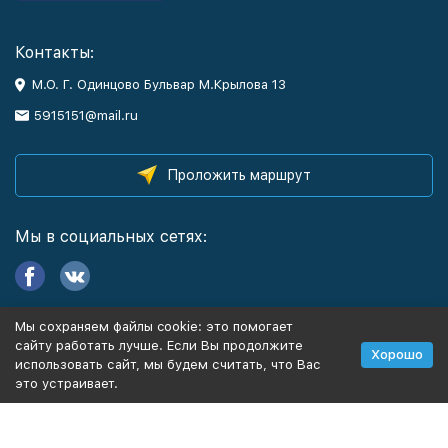
Контакты:
М.О. Г. Одинцово Бульвар М.Крылова 13
5915151@mail.ru
Проложить маршрут
Мы в социальных сетях:
Мы сохраняем файлы cookie: это помогает
Информация
сайту работать лучше. Если Вы продолжите
Хорошо
использовать сайт, мы будем считать, что Вас
это устраивает.
Политика персональных данных