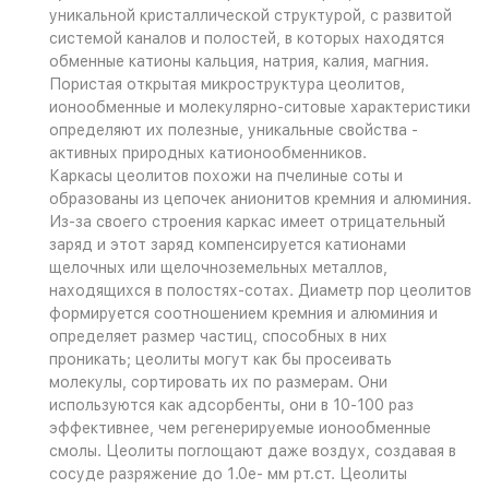
уникальной кристаллической структурой, с развитой
системой каналов и полостей, в которых находятся
обменные катионы кальция, натрия, калия, магния.
Пористая открытая микроструктура цеолитов,
ионообменные и молекулярно-ситовые характеристики
определяют их полезные, уникальные свойства -
активных природных катионообменников.
Каркасы цеолитов похожи на пчелиные соты и
образованы из цепочек анионитов кремния и алюминия.
Из-за своего строения каркас имеет отрицательный
заряд и этот заряд компенсируется катионами
щелочных или щелочноземельных металлов,
находящихся в полостях-сотах. Диаметр пор цеолитов
формируется соотношением кремния и алюминия и
определяет размер частиц, способных в них
проникать; цеолиты могут как бы просеивать
молекулы, сортировать их по размерам. Они
используются как адсорбенты, они в 10-100 раз
эффективнее, чем регенерируемые ионообменные
смолы. Цеолиты поглощают даже воздух, создавая в
сосуде разряжение до 1.0е- мм рт.ст. Цеолиты