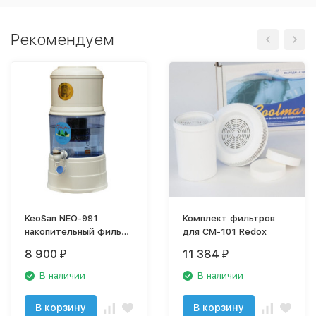
Рекомендуем
KeoSan NEO-991
Комплект фильтров
накопительный фильтр
для CM-101 Redox
для очистки питьевой
8 900
11 384
₽
₽
воды
В наличии
В наличии
В корзину
В корзину