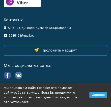
Контакты:
М.О. Г. Одинцово Бульвар М.Крылова 13
5915151@mail.ru
Проложить маршрут
Мы в социальных сетях:
Мы сохраняем файлы cookie: это помогает
Информация
сайту работать лучше. Если Вы продолжите
Хорошо
использовать сайт, мы будем считать, что Вас
это устраивает.
Политика персональных данных