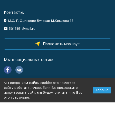
Контакты:
М.О. Г. Одинцово Бульвар М.Крылова 13
5915151@mail.ru
Проложить маршрут
Мы в социальных сетях:
Мы сохраняем файлы cookie: это помогает
Информация
сайту работать лучше. Если Вы продолжите
Хорошо
использовать сайт, мы будем считать, что Вас
это устраивает.
Политика персональных данных