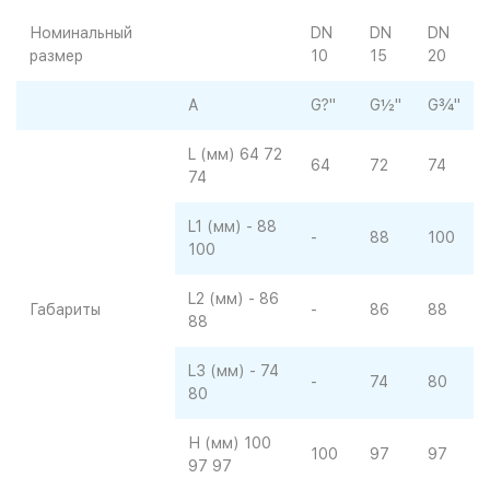
Номинальный
DN
DN
DN
размер
10
15
20
А
G?"
G½"
G¾"
L (мм) 64 72
64
72
74
74
L1 (мм) - 88
-
88
100
100
L2 (мм) - 86
Габариты
-
86
88
88
L3 (мм) - 74
-
74
80
80
Н (мм) 100
100
97
97
97 97