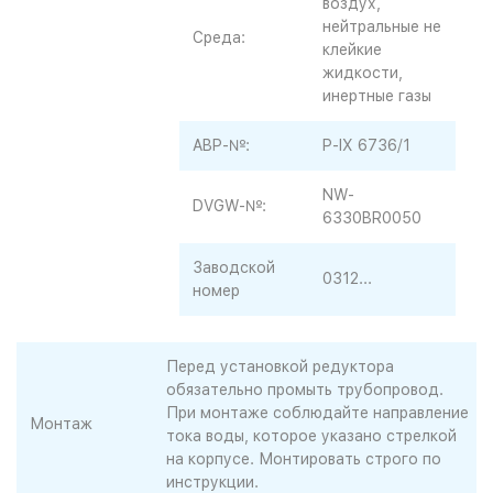
воздух,
нейтральные не
Среда:
клейкие
жидкости,
инертные газы
ABP-№:
P-IX 6736/1
NW-
DVGW-№:
6330BR0050
3аводской
0312...
номер
Перед установкой редуктора
обязательно промыть трубопровод.
При монтаже соблюдайте направление
Монтаж
тока воды, которое указано стрелкой
на корпусе. Монтировать строго по
инструкции.