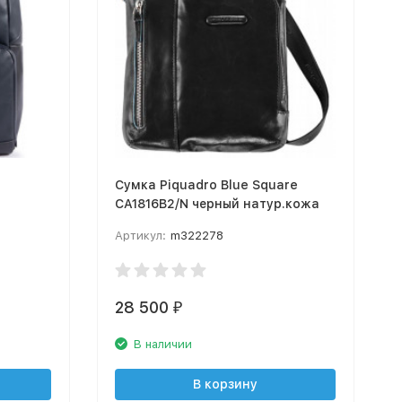
Сумка Piquadro Blue Square
CA1816B2/N черный натур.кожа
Артикул:
m322278
28 500
₽
В наличии
В корзину