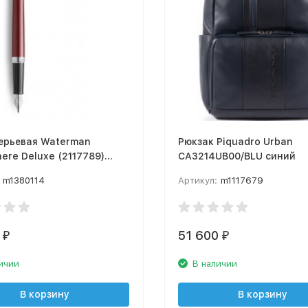
перьевая Waterman
Рюкзак Piquadro Urban
ere Deluxe (2117789)
CA3214UB00/BLU синий
Red F перо сталь
m1380114
Артикул:
m1117679
еющая подар.кор.
51 600
₽
₽
ичии
В наличии
В корзину
В корзину