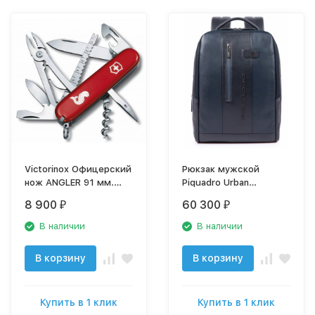
Victorinox Офицерский
Рюкзак мужской
нож ANGLER 91 мм.
Piquadro Urban
красный с логотипом
CA4818UB00/BLU
8 900
60 300
₽
₽
"рыба" 1.3653.72
синий натур.кожа
В наличии
В наличии
В корзину
В корзину
Купить в 1 клик
Купить в 1 клик