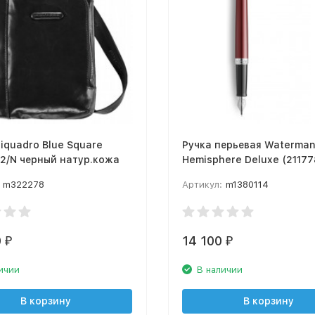
iquadro Blue Square
Ручка перьевая Waterma
2/N черный натур.кожа
Hemisphere Deluxe (21177
Marine Red F перо сталь
m322278
Артикул:
m1380114
нержавеющая подар.кор.
0
14 100
₽
₽
ичии
В наличии
В корзину
В корзину