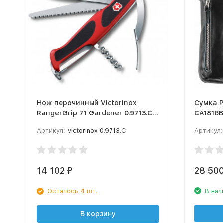
Нож перочинный Victorinox
Сумка P
RangerGrip 71 Gardener 0.9713.C
CA1816B
130мм 7 функций красно-чёрный
Артикул:
victorinox 0.9713.C
Артикул:
14 102
28 50
₽
Осталось 4 шт.
В нал
В корзину