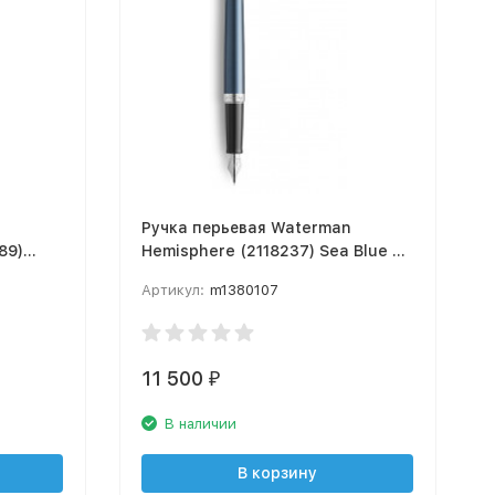
n
Ручка перьевая Waterman
89)
Hemisphere (2118237) Sea Blue F
перо сталь нержавеющая
Артикул:
m1380107
подар.кор.
11 500
₽
В наличии
В корзину