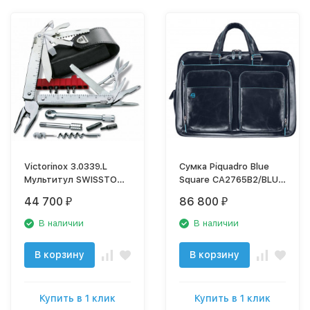
Victorinox 3.0339.L
Сумка Piquadro Blue
Мультитул SWISSTOOL
Square CA2765B2/BLU2
PLUS в кожаном чехле
синий натур.кожа
44 700
86 800
₽
₽
В наличии
В наличии
В корзину
В корзину
Купить в 1 клик
Купить в 1 клик