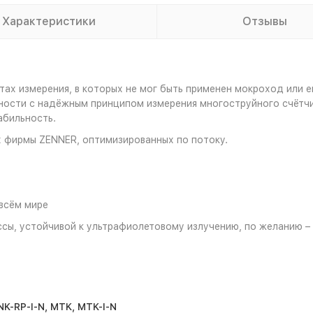
Характеристики
Отзывы
тах измерения, в которых не мог быть применен мокроход или 
ности с надёжным принципом измерения многоструйного счётчи
абильность.
х фирмы ZENNER, оптимизированных по потоку.
всём мире
сы, устойчивой к ультрафиолетовому излучению, по желанию – 
K-RP-I-N, MTK, MTK-I-N