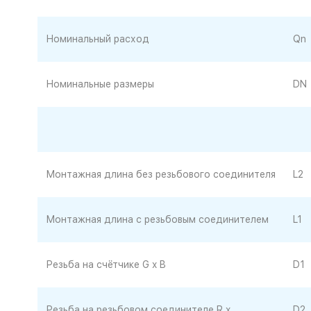
Номинальный расход
Qn
Номинальные размеры
DN
Монтажная длина без резьбового соединителя
L2
Монтажная длина с резьбовым соединителем
L1
Резьба на счётчике G x B
D1
Резьба на резьбовом соединителе R x
D2