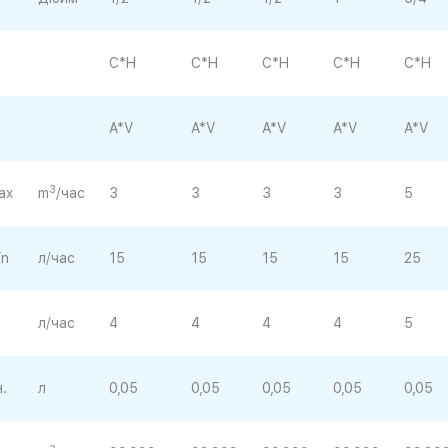
C*H
C*H
C*H
C*H
C*H
A*V
A*V
A*V
A*V
A*V
3
аx
m
/час
3
3
3
3
5
n
л/час
15
15
15
15
25
л/час
4
4
4
4
5
.
л
0,05
0,05
0,05
0,05
0,05