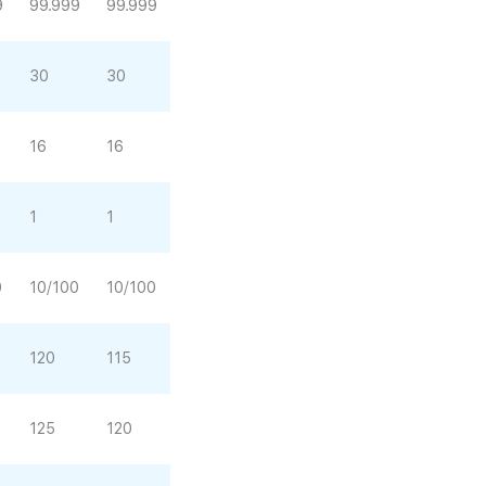
9
99.999
99.999
30
30
16
16
1
1
0
10/100
10/100
120
115
125
120