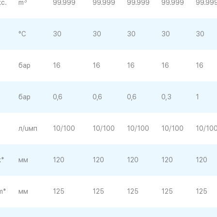
3
с.
m
99.999
99.999
99.999
99.999
99.99
°C
30
30
30
30
30
бар
16
16
16
16
16
бар
0,6
0,6
0,6
0,3
1
л/uмп
10/100
10/100
10/100
10/100
10/10
k*
мм
120
120
120
120
120
m*
мм
125
125
125
125
125