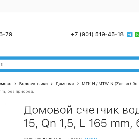
6-79
+7 (901) 519-45-18
номесс
Водосчетчики
Домовые
MTK-N / MTW-N (Zenner) без
mm, без присоед.
Домовой счетчик во
15, Qn 1,5, L 165 mm,