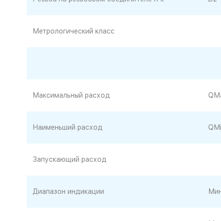
Метрологический класс
Максимальный расход
QМ
Наименьший расход
QМi
Запускающий расход
Диапазон индикации
Мин