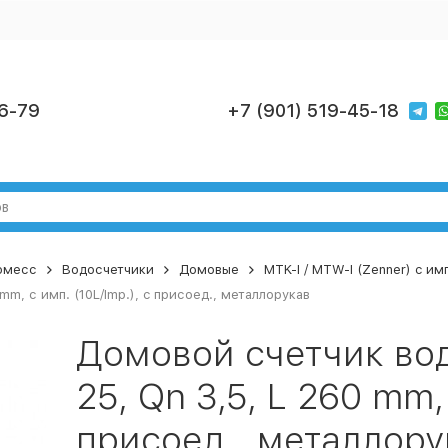
6-79
+7 (901) 519-45-18
номесс
Водосчетчики
Домовые
MTK-I / MTW-I (Zenner) c им
m, с имп. (10L/Imp.), c присоед., металлорукав
Домовой счетчик во
25, Qn 3,5, L 260 mm, 
присоед., металлору