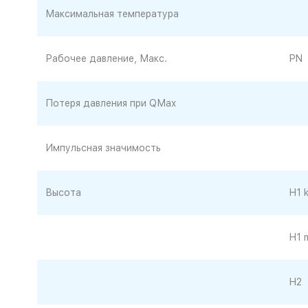
Максимальная температура
Рабочее давление, Макс.
PN
Потеря давления при QМаx
Импульсная значимость
Высота
H1 
H1 
H2