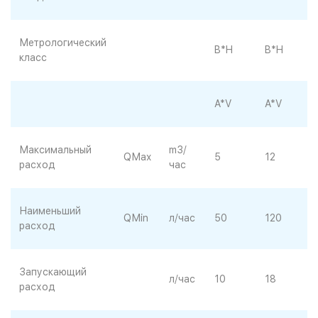
Метрологический
B*H
B*H
класс
A*V
A*V
Максимальный
m3/
QМаx
5
12
расход
час
Наименьший
QМin
л/час
50
120
расход
Запускающий
л/час
10
18
расход