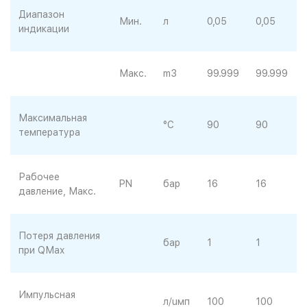
Диапазон
Мин.
л
0,05
0,05
индикации
Макс.
m3
99.999
99.999
Максимальная
°C
90
90
температура
Рабочее
PN
бар
16
16
давление, Макс.
Потеря давления
бар
1
1
при QМаx
Импульсная
л/uмп
100
100