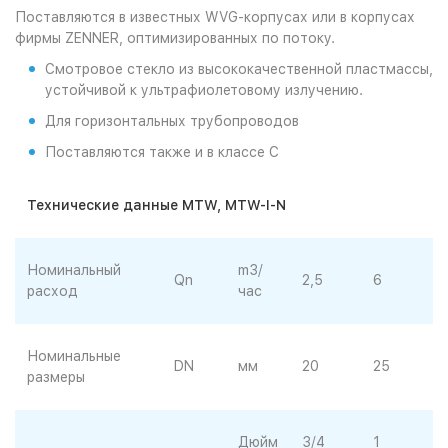
Поставляются в известных WVG-корпусах или в корпусах
фирмы ZENNER, оптимизированных по потоку.
Смотровое стекло из высококачественной пластмассы,
устойчивой к ультрафиолетовому излучению.
Для горизонтальных трубопроводов
Поставляются также и в классе С
Технические данные
MTW
,
MTW
-
I
-
N
Номинальный
m3/
Qn
2,5
6
расход
час
Номинальные
DN
мм
20
25
размеры
Дюйм
3/4
1