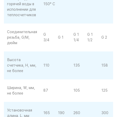
горячей воды в
150° С
исполнении для
теплосчетчиков
Соединительная
G
G
G 1
G 1
резьба, G/M,
G 1
G 2
2
3/4
1/4
1/2
дюйм
1
Высота
счетчика, H, мм,
110
135
158
не более
Ширина, W, мм,
87
105
125
не более
Установочная
165
190
260
300
длина, L, мм