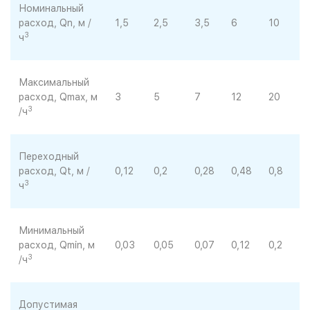
Номинальный
расход, Qn, м /
1,5
2,5
3,5
6
10
1
3
ч
Максимальный
расход, Qmax, м
3
5
7
12
20
3
3
/ч
Переходный
расход, Qt, м /
0,12
0,2
0,28
0,48
0,8
1
3
ч
Минимальный
расход, Qmin, м
0,03
0,05
0,07
0,12
0,2
0
3
/ч
Допустимая