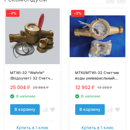
-3%
-3%
MTWI-32 "Wehrle"
MTKI/MTWI-32 Счетчик
(Водоучет) 32 Счетчик
воды универасльный
горячей воды с
Wehrle импульсный от
25 004
12 902
25 884
13 356
₽
₽
₽
₽
импульсным выходом
30 до 90 гр С
до 150гр. C.
В наличии
В наличии
В корзину
В корзину
Купить в 1 клик
Купить в 1 клик