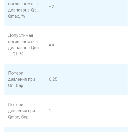
погрешность в
±2
диапазоне Qt …
Qmax, %
Допустимая
погрешность в
±5
диапазоне Qmin
… Qt, %
Потери
давления при
0,25
Qn, бар
Потери
давления при
1
Qmax, бар