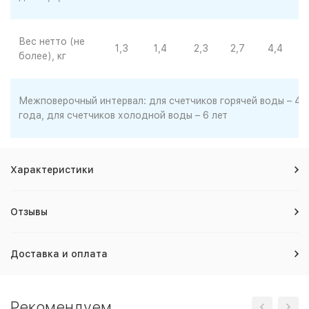
Вес нетто (не
1,3
1,4
2,3
2,7
4,4
5
более), кг
Межповерочный интервал: для счетчиков горячей воды – 4
года, для счетчиков холодной воды – 6 лет
Характеристики
Отзывы
Доставка и оплата
Рекомендуем