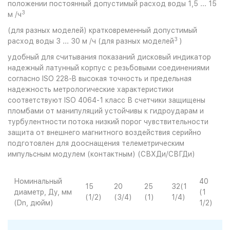
положении постоянный допустимый расход воды 1,5 ... 15
3
м /ч
(для разных моделей) кратковременный допустимый
3
расход воды 3 ... 30 м /ч (для разных моделей
)
удобный для считывания показаний дисковый индикатор
надежный латунный корпус с резьбовыми соединениями
согласно ISO 228-B высокая точность и предельная
надежность метрологические характеристики
соответствуют ISO 4064-1 класс В счетчики защищены
пломбами от манипуляций устойчивы к гидроударам и
турбулентности потока низкий порог чувствительности
защита от внешнего магнитного воздействия серийно
подготовлен для дооснащения телеметрическим
импульсным модулем (контактным) (СВХДи/СВГДи)
Номинальный
40
15
20
25
32(1
5
диаметр, Ду, мм
(1
(1/2)
(3/4)
(1)
1/4)
(
(Dn, дюйм)
1/2)