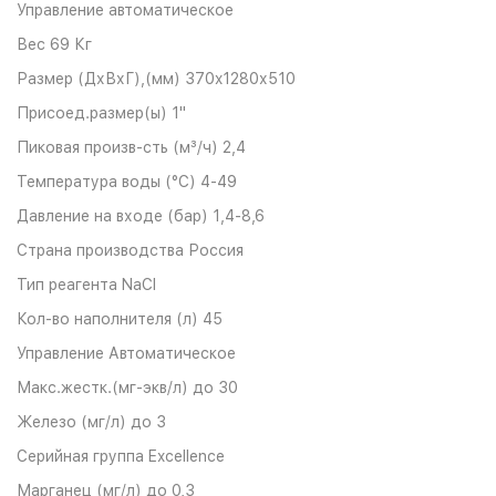
Управление
автоматическое
Вес
69 Кг
Размер (ДхВхГ),(мм)
370x1280х510
Присоед.размер(ы)
1"
Пиковая произв-сть (м³/ч)
2,4
Температура воды (°С)
4-49
Давление на входе (бар)
1,4-8,6
Страна производства
Россия
Тип реагента
NaCl
Кол-во наполнителя (л)
45
Управление
Автоматическое
Макс.жестк.(мг-экв/л)
до 30
Железо (мг/л)
до 3
Серийная группа
Excellence
Марганец (мг/л)
до 0,3