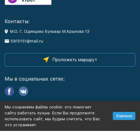
Контакты:
М.О. Г. Одинцово Бульвар М.Крылова 13
5915151@mail.ru
Проложить маршрут
Мы в социальных сетях:
Мы сохраняем файлы cookie: это помогает
Информация
сайту работать лучше. Если Вы продолжите
Хорошо
использовать сайт, мы будем считать, что Вас
это устраивает.
Политика персональных данных