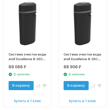
Система очистки воды
Система очистки воды
atoll Excellence B-35C
atoll Excellence B-35CS
(сорбция, удаление
(умягчение, сорбция,
89 088
88 906
₽
₽
хлора)
удаление хлора)
В наличии
В наличии
В корзину
В корзину
Купить в 1 клик
Купить в 1 клик