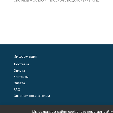
Системы «ОСМО», "Морион", подключение КПД
Информация
Доставка
Оплата
Контакты
Оплата
FAQ
Оптовым покупателям
Мы сохраняем файлы cookie: это помогает сайту
2005-2026 © Kwatro.ru — Более 10 000 товаров для покупок онлайн!