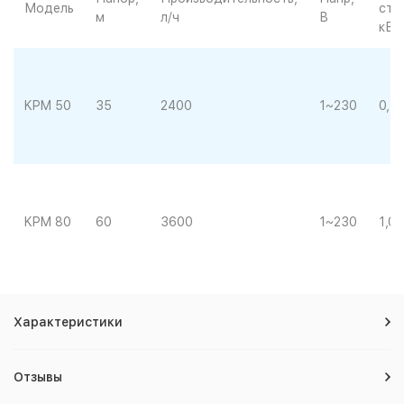
Модель
сть,
м
л/ч
В
кВт
KPM 50
35
2400
1~230
0,4
KPM 80
60
3600
1~230
1,00
Характеристики
Отзывы