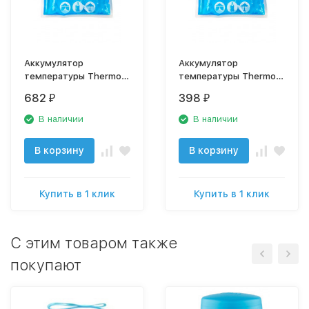
Аккумулятор
Аккумулятор
температуры Thermos
температуры Thermos
Gel Pack 350g, арт.
Gel Pack 150g, арт.
682
398
₽
₽
410412
410368
В наличии
В наличии
В корзину
В корзину
Купить в 1 клик
Купить в 1 клик
C этим товаром также
покупают