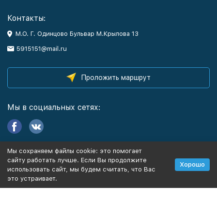
Контакты:
М.О. Г. Одинцово Бульвар М.Крылова 13
5915151@mail.ru
Проложить маршрут
Мы в социальных сетях:
Мы сохраняем файлы cookie: это помогает
Информация
сайту работать лучше. Если Вы продолжите
Хорошо
использовать сайт, мы будем считать, что Вас
это устраивает.
Политика персональных данных