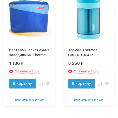
Изотермическая сумка
Термос Thermos
холодильник Thermos
F3024TL 0.47л.
серии Lifestyle Family
голубой (655806)
1 136
5 250
₽
₽
Cool Bag (16L) арт.
602855
Осталась 1 шт.
Осталась 1 шт.
В корзину
В корзину
Купить в 1 клик
Купить в 1 клик