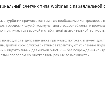
риальный счетчик типа Woltman с параллельной о
сью турбинки применяется там, где необходимо контролироват
для городских служб, коммунального водоснабжения и промышл
но и отличаются высокой и стабильной измерительной точность
приводится в действие даже при малых потоках, и имеет дост
дь, долгий срок службы счетчиков гарантируют усиленные подш
ми и индуктивными датчиками NAMUR — без повреждения контр
остым способом со множеством разных возможностей.