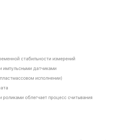
временной стабильности измерений
и импульсными датчиками
 пластмассовом исполнении)
сата
 роликами облегчает процесс считывания