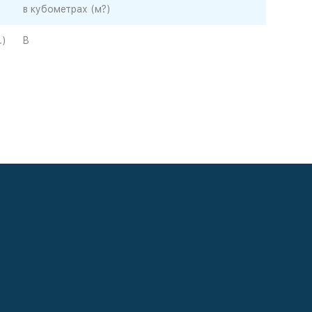
в кубометрах (м?)
.)
B