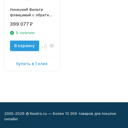
Honeywell Фильтр
фланцевый с обратной
промывкой. DN100,
399 077
₽
сетка 20 мкм, арт.
F76S-100FB
В наличии
В корзину
Купить в 1 клик
2005-2026 © Kwatro.ru — Более 10 000 товаров для покупок
онлайн!