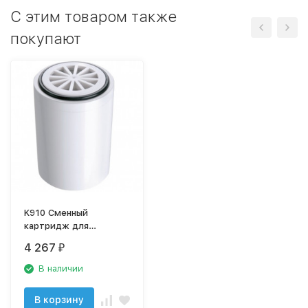
C этим товаром также
покупают
K910 Сменный
картридж для
душевой насадки T5.
4 267
₽
К910
В наличии
В корзину