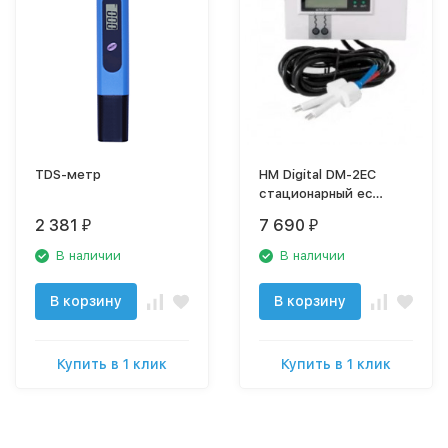
TDS-метр
HM Digital DM-2EC
стационарный ec
метр, измеритель-
2 381
7 690
₽
₽
анализатор уровня
электропроводности
В наличии
В наличии
воды, кондуктометр
В корзину
В корзину
Купить в 1 клик
Купить в 1 клик