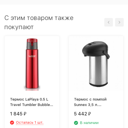
C этим товаром также
покупают
Термос LaPlaya 0.5 L
Термос с помпой
Travel Tumbler Bubble
Sunnex 3,5 л.
Safe из нержавеющей
вакуумный
1 845
5 442
₽
₽
стали
Осталась 1 шт.
В наличии