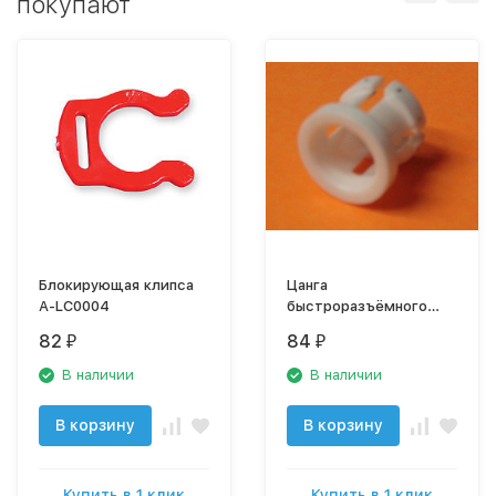
покупают
Блокирующая клипса
Цанга
A-LC0004
быстроразъёмного
соединения A-C0004
82
84
₽
₽
В наличии
В наличии
В корзину
В корзину
Купить в 1 клик
Купить в 1 клик