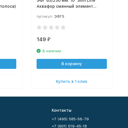
ЭФГ 63/250 мм. 10" Slim Line
полоса)
Аквафор сменный элемент
фильтрующий для холодной
Артикул:
ЭФГ5
воды
149
₽
В наличии
В корзину
Купить в 1 клик
Контакты
+7 (495) 585-56-79
+7 (901) 519-45-18