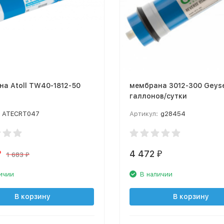
а Atoll TW40-1812-50
мембрана 3012-300 Geys
галлонов/сутки
ATECRT047
Артикул:
g28454
4 472
₽
₽
1 683
₽
ичии
В наличии
В корзину
В корзину