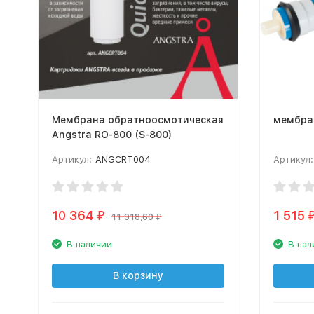
Мембрана обратноосмотическая
мембран
Angstra RO-800 (S-800)
Артикул:
ANGCRT004
Артикул:
10 364
1 515
₽
11 918,60
₽
В наличии
В нал
В корзину