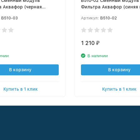
3 Сменный модуль
В510-02 Сменный модуль
а Аквафор (черная
Фильтра Аквафор (синяя 
)
В510-03
Артикул:
В510-02
1 210
₽
₽
ичии
В наличии
В корзину
В корзину
Купить в 1 клик
Купить в 1 клик