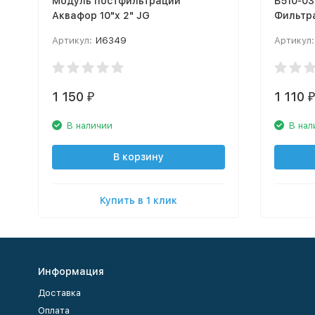
Модуль постфильтрации
В510-0
Аквафор 10"x 2" JG
Фильтр
полоса
Артикул:
И6349
Артикул:
1 150
1 110
₽
В наличии
В нал
В корзину
Купить в 1 клик
Информация
Доставка
Оплата