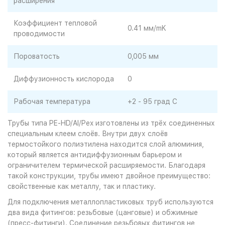
расширения
Коэффициент тепловой
0.41 мм/mK
проводимости
Пороватость
0,005 мм
Диффузионность кислорода
0
Рабочая температура
+2 - 95 град С
Трубы типа PE-HD/Al/Pex изготовлены из трёх соединенных
специальным клеем слоёв. Внутри двух слоёв
термостойкого полиэтилена находится слой алюминия,
который является антидиффузионным барьером и
ограничителем термической расширяемости. Благодаря
такой конструкции, трубы имеют двойное преимущество:
свойственные как металлу, так и пластику.
Для подключения металлопластиковых труб используются
два вида фитингов: резьбовые (цанговые) и обжимные
(пресс-фитинги). Соединение резьбовых фитингов не