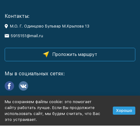
Контакты:
М.О. Г. Одинцово Бульвар М.Крылова 13
5915151@mail.ru
Проложить маршрут
Мы в социальных сетях:
Мы сохраняем файлы cookie: это помогает
Информация
сайту работать лучше. Если Вы продолжите
Хорошо
использовать сайт, мы будем считать, что Вас
это устраивает.
Политика персональных данных