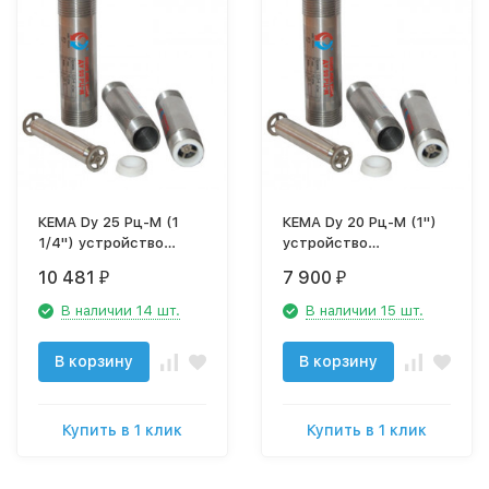
КЕМА Dy 25 Рц-М (1
КЕМА Dy 20 Рц-М (1")
1/4") устройство
устройство
безреагентной защиты
безреагентной защиты
10 481
7 900
₽
₽
от накипи
от накипи
В наличии 14 шт.
В наличии 15 шт.
В корзину
В корзину
Купить в 1 клик
Купить в 1 клик