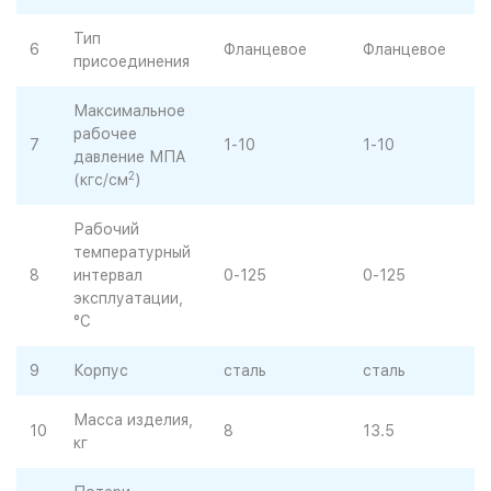
Тип
6
Фланцевое
Фланцевое
присоединения
Максимальное
рабочее
7
1-10
1-10
давление МПА
2
(кгс/см
)
Рабочий
температурный
8
интервал
0-125
0-125
эксплуатации,
°С
9
Корпус
сталь
сталь
Масса изделия,
10
8
13.5
кг