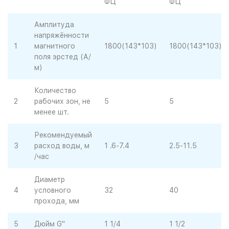
ФЦ
ФЦ
Амплитуда
напряжённости
1
магнитного
1800(143*103)
1800(143*103)
поля эрстед (А/
м)
Количество
2
рабочих зон, не
5
5
менее шт.
Рекомендуемый
3
расход воды, м
1 .6-7.4
2.5-11.5
/час
Диаметр
4
условного
32
40
прохода, мм
5
Дюйм G"
1 1/4
1 1/2