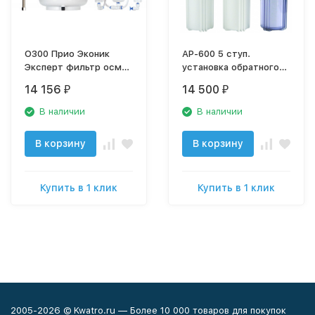
О300 Прио Эконик
AP-600 5 ступ.
Эксперт фильтр осмос
установка обратного
для питьевой воды
осмоса без насоса
14 156
14 500
₽
₽
O300
В наличии
В наличии
В корзину
В корзину
Купить в 1 клик
Купить в 1 клик
2005-2026 © Kwatro.ru — Более 10 000 товаров для покупок