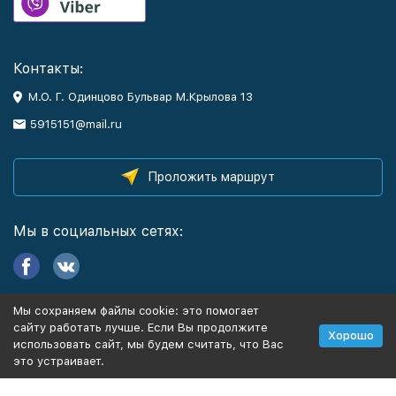
Контакты:
М.О. Г. Одинцово Бульвар М.Крылова 13
5915151@mail.ru
Проложить маршрут
Мы в социальных сетях:
Мы сохраняем файлы cookie: это помогает
Информация
сайту работать лучше. Если Вы продолжите
Хорошо
использовать сайт, мы будем считать, что Вас
это устраивает.
Политика персональных данных