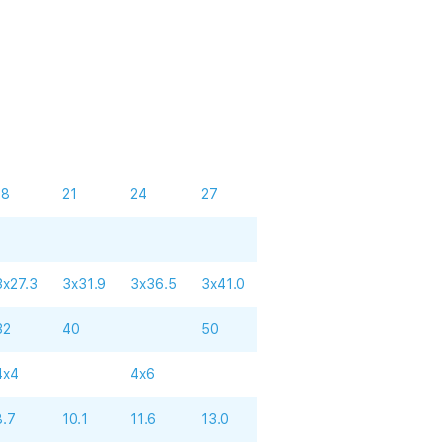
18
21
24
27
3x27.3
3x31.9
3x36.5
3x41.0
32
40
50
4x4
4x6
8.7
10.1
11.6
13.0