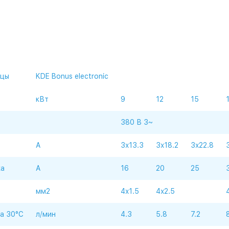
ицы
KDE Bonus electronic
кВт
9
12
15
380 В 3~
A
3x13.3
3x18.2
3x22.8
ка
A
16
20
25
мм2
4x1.5
4x2.5
а 30°C
л/мин
4.3
5.8
7.2