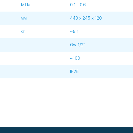
МПа
0.1 - 0.6
мм
440 x 245 x 120
кг
~5.1
Gw 1/2"
~100
IP25