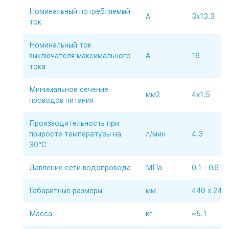
Номинальный потребляемый
A
3x13.3
ток
Номинальный ток
выключателя максимального
A
16
тока
Минимальное сечение
мм2
4x1.5
проводов питания
Производительность при
приросте температуры на
л/мин
4.3
30°C
Давление сети водопровода
МПа
0.1 - 0.6
Габаритные размеры
мм
440 x 245 
Масса
кг
~5.1