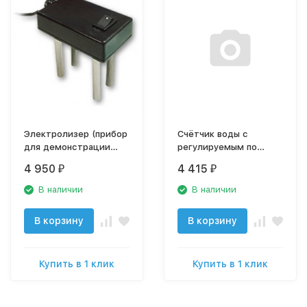
Электролизер (прибор
Счётчик воды с
для демонстрации
регулируемым по
работы обратного
объёму выключателем
4 950
4 415
₽
₽
осмоса),арт. А-Р8111
потока FC-3000W
El.Precipitator
В наличии
В наличии
В корзину
В корзину
Купить в 1 клик
Купить в 1 клик