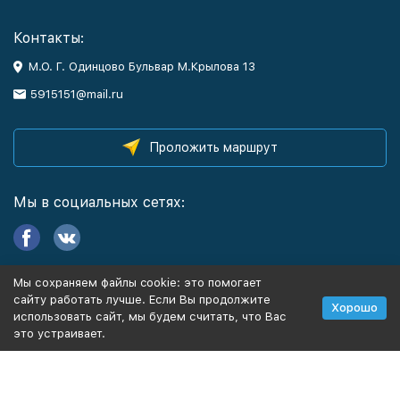
Контакты:
М.О. Г. Одинцово Бульвар М.Крылова 13
5915151@mail.ru
Проложить маршрут
Мы в социальных сетях:
Мы сохраняем файлы cookie: это помогает
Информация
сайту работать лучше. Если Вы продолжите
Хорошо
использовать сайт, мы будем считать, что Вас
это устраивает.
Политика персональных данных