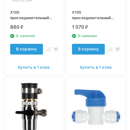
X105
X105
присоединительный
присоединительный
комплект 1/2"-JG1/4",
комплект
860
1 070
₽
₽
пластик монолит
металлический
В наличии
В наличии
В корзину
В корзину
Купить в 1 клик
Купить в 1 клик