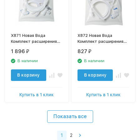
X871 Новая Вода
X872 Новая Вода
Комплект расширения
Комплект расширения
(Для установки бака и
(Для установки
1 896
827
₽
₽
постфильтра к OD200,
дополнительного
ОDЗ10, OD320)
картриджа к O300,
В наличии
В наличии
OU400,500,
EU310,312,320)
В корзину
В корзину
Купить в 1 клик
Купить в 1 клик
Показать все
1
2