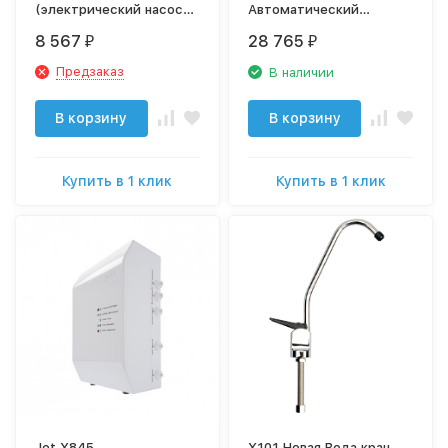
(электрический насос)
Автоматический
для систем обратного
помповый блок для
8 567
28 765
₽
₽
осмоса Х830
прямоточных систем
обратного осмоса Х855
Предзаказ
В наличии
В корзину
В корзину
Купить в 1 клик
Купить в 1 клик
Jet X845
X101 Новая Вода кран