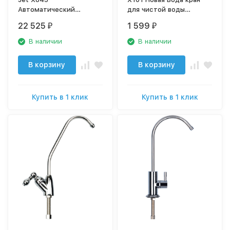
Автоматический
для чистой воды
помповый блок для
"флажок"
22 525
1 599
₽
₽
систем обратного
осмоса с баком Х845
В наличии
В наличии
В корзину
В корзину
Купить в 1 клик
Купить в 1 клик