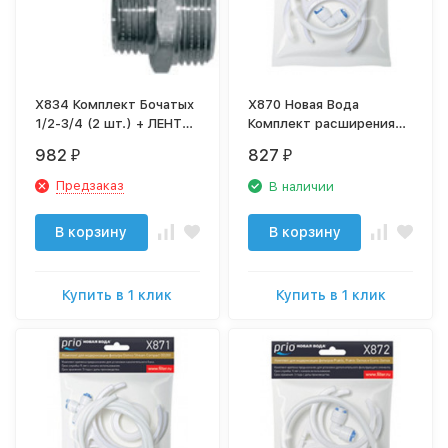
X834 Комплект Бочатых
X870 Новая Вода
1/2-3/4 (2 шт.) + ЛЕНТА
Комплект расширения
ФУМ
(Для установки
982
827
₽
₽
дополнительного
картриджа к OD200,
Предзаказ
В наличии
ОDЗ10, OD320)
В корзину
В корзину
Купить в 1 клик
Купить в 1 клик