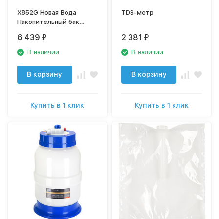
X852G Новая Вода
TDS-метр
Накопительный бак
(пластиковый белый)
6 439
2 381
₽
₽
15л. Prio®
В наличии
В наличии
В корзину
В корзину
Купить в 1 клик
Купить в 1 клик