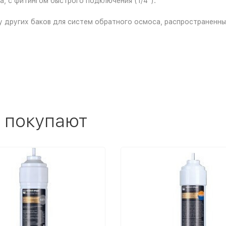
, с фитингом быстрого подключения (1/4").
у других баков для систем обратного осмоса, распространенных
 покупают