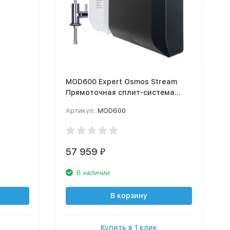
MOD600 Expert Osmos Stream
Прямоточная сплит-система
льтр +
обратного осмоса с
Артикул:
MOD600
минерализацией МОД600
57 959
₽
В наличии
В корзину
Купить в 1 клик