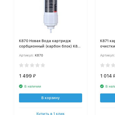
К870 Новая Вода картридж
К871 к
сорбционный (карбон блок) K870
очистки
для фильтров Expert
фильтро
Артикул:
K870
Артикул:
1 499
1 014
₽
В наличии
В нал
В корзину
Купить в 1 клик