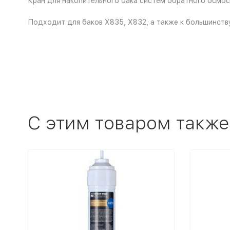
Кран для накопительного бака систем обратного осмоса
Подходит для баков X835, X832, а также к большинств
C этим товаром также