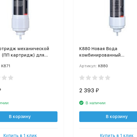
артридж механической
К880 Новая Вода
 (ПП картридж) для
комбинированный
в Expert
двухступенчатый постфи
K871
Артикул:
K880
минерализатор K880
2 393
₽
₽
ичии
В наличии
В корзину
В корзину
Купить в 1 клик
Купить в 1 клик