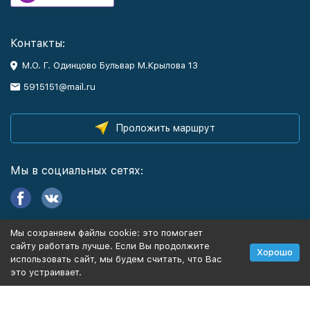
Контакты:
М.О. Г. Одинцово Бульвар М.Крылова 13
5915151@mail.ru
Проложить маршрут
Мы в социальных сетях:
Мы сохраняем файлы cookie: это помогает
Информация
сайту работать лучше. Если Вы продолжите
Хорошо
использовать сайт, мы будем считать, что Вас
это устраивает.
Политика персональных данных