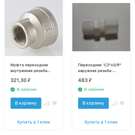
Муфта переходная
Переходник 1/2"х3/8"
внутренняя резьба
наружная резьба-
1/2"х3/8"
трубка
321,30
483
₽
₽
никелированная латунь
В наличии
В наличии
В корзину
В корзину
Купить в 1 клик
Купить в 1 клик