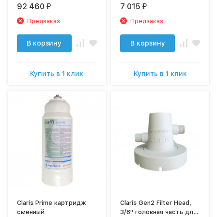
давления для кофе-
92 460
7 015
₽
₽
машин,
льдогенераторов и
Предзаказ
Предзаказ
розлива напитков
В корзину
В корзину
Купить в 1 клик
Купить в 1 клик
Claris Prime картридж
Claris Gen2 Filter Head,
сменный
3/8" головная часть для