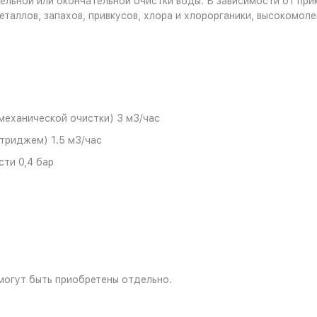
тельной или окончательной очистки воды. В зависимости от п
таллов, запахов, привкусов, хлора и хлорорганики, высокомоле
механической очистки) 3 м3/час
триджем) 1.5 м3/час
ти 0,4 бар
могут быть приобретены отдельно.