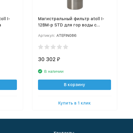
ll I-
Магистральный фильтр atoll I-
а
12BM-p STD для гор воды с
механическим картриджем
Артикул:
ATEFIN086
30 302
₽
В наличии
В корзину
Купить в 1 клик