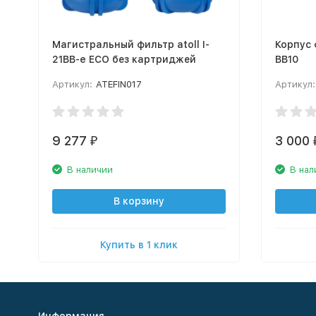
Магистральный фильтр atoll I-
Корпус 
21BB-e ECO без картриджей
BB10
Артикул:
ATEFIN017
Артикул:
9 277
3 000
₽
В наличии
В нал
В корзину
Купить в 1 клик