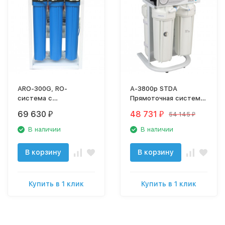
ARO-300G, RO-
A-3800p STDA
система с
Прямоточная система
контроллером
обратного осмоса atoll
69 630
48 731
54 145
₽
₽
₽
промывки / 300 гал./д.
В наличии
В наличии
В корзину
В корзину
Купить в 1 клик
Купить в 1 клик