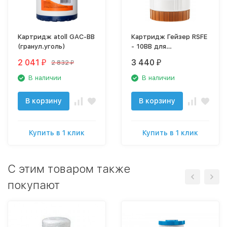
Картридж atoll GAC-BB
Картридж Гейзер RSFE
(гранул.уголь)
- 10BB для
обезжелезивания
2 041
3 440
2 832
₽
₽
₽
28509
В наличии
В наличии
В корзину
В корзину
Купить в 1 клик
Купить в 1 клик
C этим товаром также
покупают