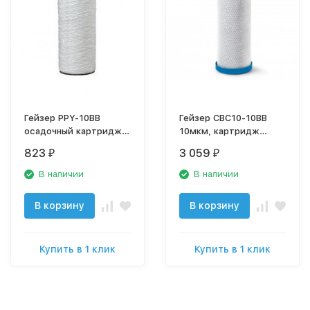
Гейзер PPY-10BB
Гейзер CBC10-10BB
осадочный картридж,
10мкм, картридж
намоточный
прессованный уголь;
823
3 059
₽
₽
полипропилен
27018
В наличии
В наличии
В корзину
В корзину
Купить в 1 клик
Купить в 1 клик