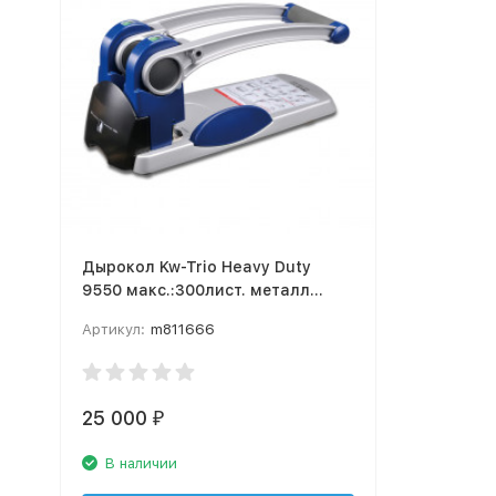
Дырокол Kw-Trio Heavy Duty
9550 макс.:300лист. металл
синий/серебристый отв.:2 с
Артикул:
m811666
линейкой
25 000
₽
В наличии