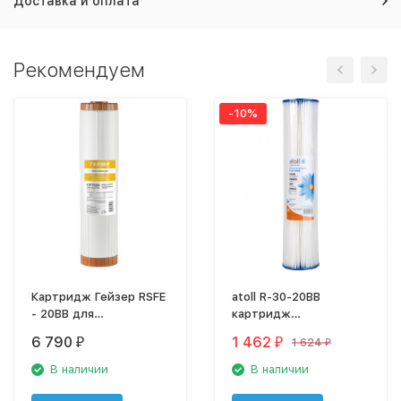
Доставка и оплата
Рекомендуем
-10%
Картридж Гейзер RSFE
atoll R-30-20BB
- 20BB для
картридж
обезжелезивания,
(лепестковый,
6 790
1 462
1 624
₽
₽
₽
28510
полиэстер)
В наличии
В наличии