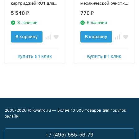
картриджей RO1 для
механической очистки
фильтра Престиж, 5
ЭФГ 112/508 (20ВВ)
5 540
770
₽
₽
шт., 10 Slim Line
В наличии
В наличии
В корзину
В корзину
Купить в 1 клик
Купить в 1 клик
2005-2026 © Kwatro.ru — Более 10 000 товаров для покупок
онлайн!
+7 (495) 585-56-79