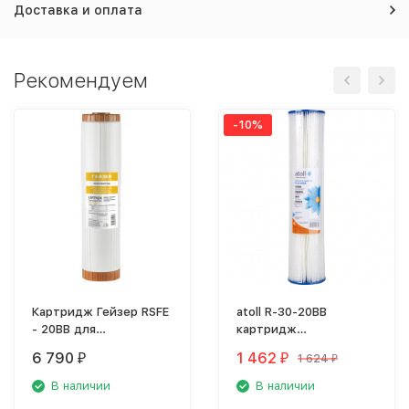
Доставка и оплата
Рекомендуем
-10%
Картридж Гейзер RSFE
atoll R-30-20BB
- 20BB для
картридж
обезжелезивания,
(лепестковый,
6 790
1 462
1 624
₽
₽
₽
28510
полиэстер)
В наличии
В наличии