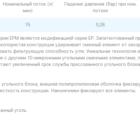
Номинальный поток (л/
Падение давления (бар) при ном.
мин)
потоке
15
0,28
рии EPM являются модификацией серии EP. Запатентованный п
сокопористая конструкция удерживает сменный элемент от зас
овать фильтрующую способность угля. Уникальная технология из
ию с другими 10-микронными угольными сменными элементами, п
етают увеличенный срок службы прессованного угольного блок
угольного блока, внешняя полипропиленовая оболочка фиксируе
есткость конструкции. Наконечники фиксируют все элементы.
анный уголь.