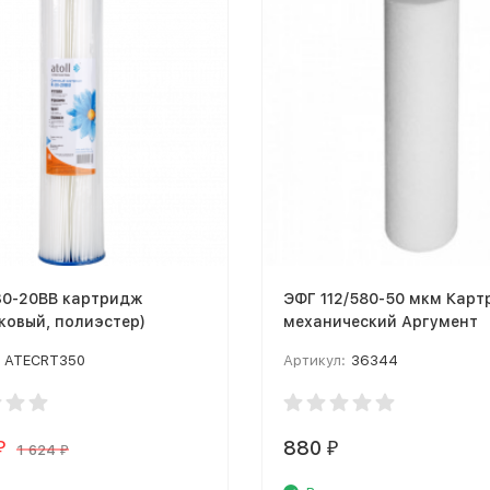
0BB картридж
ЭФГ 112/580-50 мкм Картридж
ковый, полиэстер)
механический Аргумент
ATECRT350
Артикул:
36344
880
₽
₽
1 624
₽