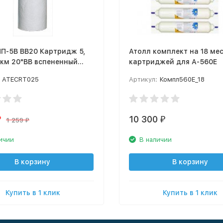
П-5В ВВ20 Картридж 5,
Атолл комплект на 18 ме
мкм 20"BB вспененный
картриджей для A-560E
опилен
ATECRT025
Артикул:
Компл560Е_18
10 300
₽
₽
1 259
₽
ичии
В наличии
В корзину
В корзину
Купить в 1 клик
Купить в 1 клик