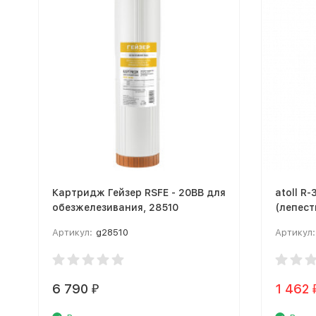
Картридж Гейзер RSFE - 20BB для
atoll R-30-2
обезжелезивания, 28510
(лепест
Артикул:
g28510
Артикул:
6 790
1 462
₽