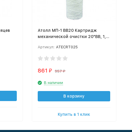
сяцев
Атолл МП-1 ВВ20 Картридж
механической очистки 20"BB, 1,
5, 25 мкм
Артикул:
ATECRT025
861
₽
957
₽
В наличии
В корзину
Купить в 1 клик