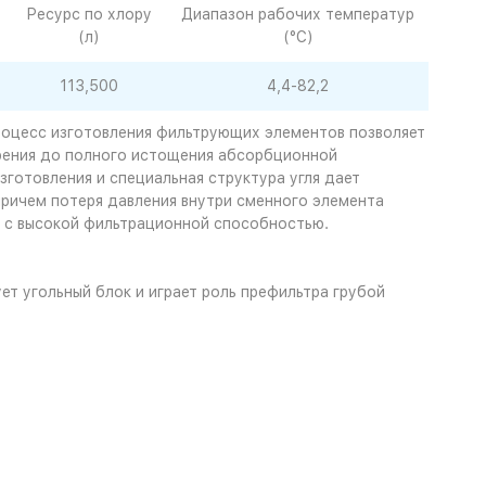
Ресурс по хлору
Диапазон рабочих температур
(л)
(°C)
113,500
4,4-82,2
роцесс изготовления фильтрующих элементов позволяет
орения до полного истощения абсорбционной
готовления и специальная структура угля дает
ричем потеря давления внутри сменного элемента
а с высокой фильтрационной способностью.
т угольный блок и играет роль префильтра грубой