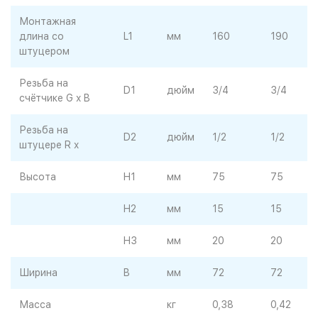
Монтажная
длина со
L1
мм
160
190
штуцером
Резьба на
D1
дюйм
3/4
3/4
счётчике G x B
Резьба на
D2
дюйм
1/2
1/2
штуцере R x
Высота
H1
мм
75
75
H2
мм
15
15
H3
мм
20
20
Ширина
B
мм
72
72
Масса
кг
0,38
0,42