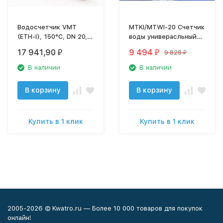
Водосчетчик VMT
MTKI/MTWI-20 Счетчик
(ETH-I), 150°C, DN 20,
воды универасльный
Qn 2,5, L 130 mm, с
Wehrle импульсный от
17 941,90
9 494
9 828
₽
₽
₽
имп. (10L/Imp.), без
30 до 90 гр С
присоед.
В наличии
В наличии
В корзину
В корзину
Купить в 1 клик
Купить в 1 клик
2005-2026 © Kwatro.ru — Более 10 000 товаров для покупок
онлайн!