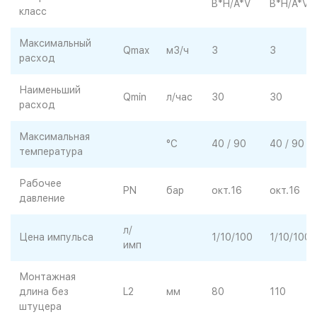
B*H/A*V
B*H/A*V
класс
Максимальный
Qmax
м3/ч
3
3
расход
Наименьший
Qmin
л/час
30
30
расход
Максимальная
°C
40 / 90
40 / 90
температура
Рабочее
PN
бар
окт.16
окт.16
давление
л/
Цена импульса
1/10/100
1/10/100
имп
Монтажная
длина без
L2
мм
80
110
штуцера